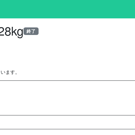
28kg
終了
ています。