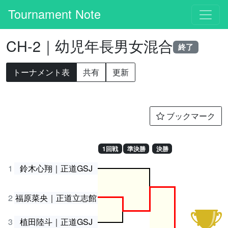
Tournament Note
CH-2｜幼児年長男女混合
終了
トーナメント表
共有
更新
ブックマーク
1回戦
準決勝
決勝
1
鈴木心翔｜正道GSJ
2
福原菜央｜正道立志館
3
植田陸斗｜正道GSJ